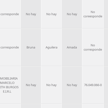
No
 corresponde
No hay
No hay
No hay
coreesponde
No
 corresponde
Bruna
Aguilera
Amada
corresponde
NMOBILIARIA
MARCELO
No hay
No hay
No hay
76.049.066-0
ITH BURGOS
E.I.R.L