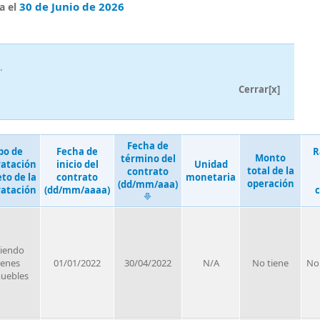
30 de Junio de 2026
a el
.
Cerrar[x]
Fecha de
po de
Fecha de
R
Monto
término del
ratación
inicio del
Unidad
total de la
contrato
eto de la
contrato
monetaria
operación
(dd/mm/aaa)
ratación
(dd/mm/aaaa)
c
riendo
ienes
01/01/2022
30/04/2022
N/A
No tiene
No
uebles