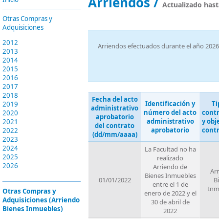
Arriendos /
Actualizado hast
Otras Compras y
Adquisiciones
2012
Arriendos efectuados durante el año 2026
2013
2014
2015
2016
2017
2018
Fecha del acto
Identificación y
Ti
2019
administrativo
número del acto
cont
2020
aprobatorio
administrativo
y obj
2021
del contrato
aprobatorio
cont
2022
(dd/mm/aaaa)
2023
2024
La Facultad no ha
2025
realizado
2026
Arriendo de
Ar
Bienes Inmuebles
01/01/2022
B
entre el 1 de
Inm
Otras Compras y
enero de 2022 y el
Adquisiciones (Arriendo
30 de abril de
Bienes Inmuebles)
2022