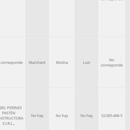
No
 corresponde
Marchant
Molina
Luis
corresponde
IEL PERINES
PASTÉN
No hay
No hay
No hay
52.005.406-5
NSTRUCTORA
E.I.R.L.,