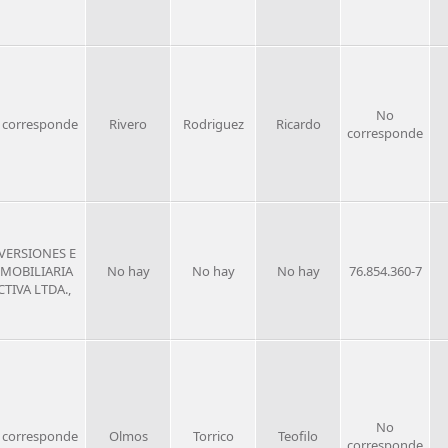
No
 corresponde
Rivero
Rodriguez
Ricardo
corresponde
VERSIONES E
NMOBILIARIA
No hay
No hay
No hay
76.854.360-7
CTIVA LTDA.,
No
 corresponde
Olmos
Torrico
Teofilo
corresponde