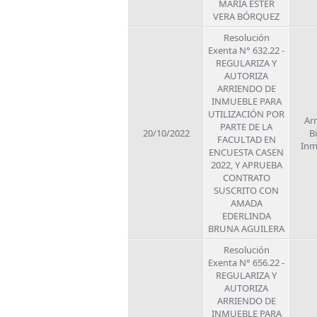
MARÍA ESTER
VERA BÓRQUEZ
Resolución
Exenta N° 632.22 -
REGULARIZA Y
AUTORIZA
ARRIENDO DE
INMUEBLE PARA
UTILIZACIÓN POR
Ar
PARTE DE LA
20/10/2022
B
FACULTAD EN
Inm
ENCUESTA CASEN
2022, Y APRUEBA
CONTRATO
SUSCRITO CON
AMADA
EDERLINDA
BRUNA AGUILERA
Resolución
Exenta N° 656.22 -
REGULARIZA Y
AUTORIZA
ARRIENDO DE
INMUEBLE PARA