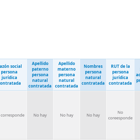
Apellido
Apellido
azón social
Nombres
RUT de la
paterno
materno
persona
persona
persona
persona
persona
a
jurídica
natural
jurídica
natural
natural
p
ontratada
contratada
contratada
contratada
contratada
No
 corresponde
No hay
No hay
No hay
coreesponde