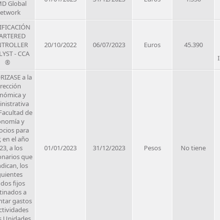
D Global
etwork
IFICACIÓN
ARTERED
TROLLER
20/10/2022
06/07/2023
Euros
45.390
YST - CCA
®
IZASE a la
irección
nómica y
nistrativa
 Facultad de
onomía y
cios para
, en el año
23, a los
01/01/2023
31/12/2023
Pesos
No tiene
onarios que
ndican, los
guientes
dos fijos
tinados a
ntar gastos
ctividades
s Unidades