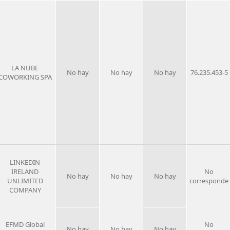
LA NUBE
No hay
No hay
No hay
76.235.453-5
COWORKING SPA
LINKEDIN
IRELAND
No
No hay
No hay
No hay
UNLIMITED
corresponde
COMPANY
EFMD Global
No
No hay
No hay
No hay