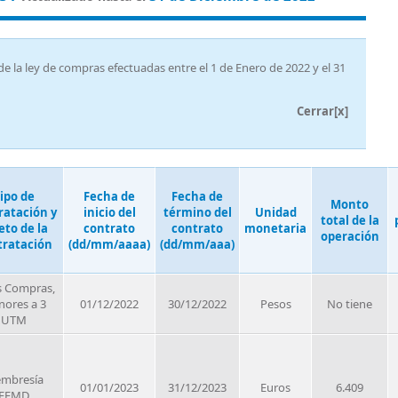
e la ley de compras efectuadas entre el 1 de Enero de 2022 y el 31
Cerrar[x]
ipo de
Fecha de
Fecha de
Monto
ratación y
inicio del
término del
Unidad
total de la
eto de la
contrato
contrato
monetaria
operación
tratación
(dd/mm/aaaa)
(dd/mm/aaa)
s Compras,
ores a 3
01/12/2022
30/12/2022
Pesos
No tiene
UTM
mbresía
01/01/2023
31/12/2023
Euros
6.409
EFMD