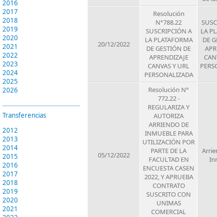
2016
2017
Resolución
2018
N°788.22
SUSC
2019
SUSCRIPCIÓN A
LA P
2020
LA PLATAFORMA
DE G
20/12/2022
2021
DE GESTIÓN DE
APR
2022
APRENDIZAJE
CAN
2023
CANVAS Y URL
PERS
2024
PERSONALIZADA
2025
Resolución N°
2026
772.22 -
REGULARIZA Y
Transferencias
AUTORIZA
ARRIENDO DE
2012
INMUEBLE PARA
2013
UTILIZACIÓN POR
2014
PARTE DE LA
Arrie
05/12/2022
2015
FACULTAD EN
In
2016
ENCUESTA CASEN
2017
2022, Y APRUEBA
2018
CONTRATO
2019
SUSCRITO CON
2020
UNIMAS
2021
COMERCIAL