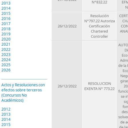
N°832.22
EFM
2013
N
2014
2015
Resolución
CERT
2016
N°797.22 Autoriza
CH
2017
26/12/2022
Certificación
CON
2018
Chartered
ANAL
2019
Controller
2020
2021
AUTOR
2022
D
2023
Eco
2024
Admi
2025
de la
2026
Ec
Nego
girar
RESOLUCION
Actos y Resoluciones con
26/12/2022
20
EXENTA N° 773.22
efectos sobre terceros
funci
(Concursos No
se i
Académicos)
si
fon
2012
des
2013
solve
2014
de a
2015
de la