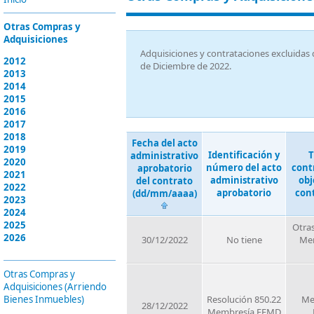
Otras Compras y
Adquisiciones
Adquisiciones y contrataciones excluidas d
2012
de Diciembre de 2022.
2013
2014
2015
2016
2017
2018
Fecha del acto
2019
Identificación y
T
administrativo
2020
número del acto
cont
aprobatorio
2021
administrativo
obj
del contrato
2022
aprobatorio
con
(dd/mm/aaaa)
2023
2024
2025
Otra
2026
30/12/2022
No tiene
Men
Otras Compras y
Adquisiciones (Arriendo
Bienes Inmuebles)
Resolución 850.22
Me
28/12/2022
Membresía EFMD