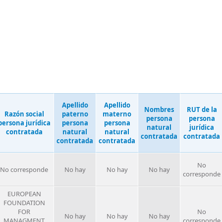
Apellido
Apellido
Nombres
RUT de la
Razón social
paterno
materno
persona
persona
persona jurídica
persona
persona
natural
jurídica
contratada
natural
natural
contratada
contratada
contratada
contratada
No
No corresponde
No hay
No hay
No hay
corresponde
EUROPEAN
FOUNDATION
FOR
No
No hay
No hay
No hay
MANAGMENT
corresponde