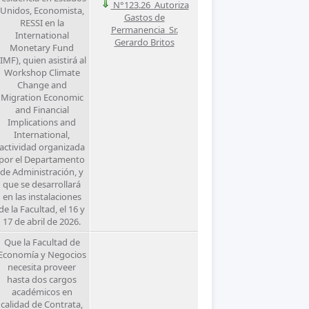
N°123.26_Autoriza
Unidos, Economista,
Gastos de
RESSI en la
Permanencia_Sr.
International
Gerardo Britos
Monetary Fund
(IMF), quien asistirá al
Workshop Climate
Change and
Migration Economic
and Financial
Implications and
International,
actividad organizada
por el Departamento
de Administración, y
que se desarrollará
en las instalaciones
de la Facultad, el 16 y
17 de abril de 2026.
Que la Facultad de
Economía y Negocios
necesita proveer
hasta dos cargos
académicos en
calidad de Contrata,