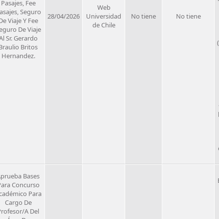
Pasajes, Fee
Web
asajes, Seguro
28/04/2026
Universidad
No tiene
No tiene
De Viaje Y Fee
de Chile
eguro De Viaje
Al Sr. Gerardo
Braulio Britos
Hernandez.
prueba Bases
Para Concurso
cadémico Para
Cargo De
Profesor/A Del