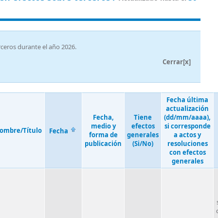
rceros durante el año 2026.
Cerrar[x]
Fecha última
actualización
Fecha,
Tiene
(dd/mm/aaaa),
medio y
efectos
si corresponde
ombre/Título
Fecha
forma de
generales
a actos y
publicación
(Si/No)
resoluciones
con efectos
generales