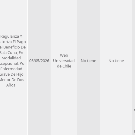
Regulariza Y
utoriza El Pago
el Beneficio De
Sala Cuna, En
Web
Modalidad
06/05/2026
Universidad
No tiene
No tiene
xcepcional, Por
de Chile
Enfermedad
Grave De Hijo
Menor De Dos
Años.