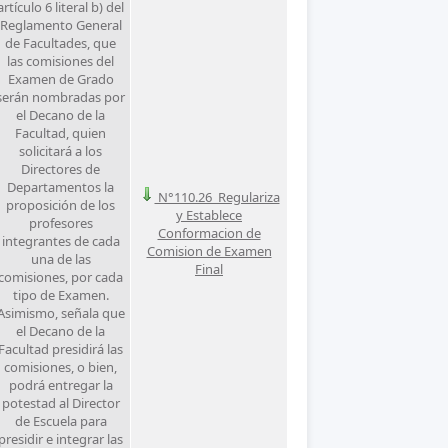
artículo 6 literal b) del
Reglamento General
de Facultades, que
las comisiones del
Examen de Grado
serán nombradas por
el Decano de la
Facultad, quien
solicitará a los
Directores de
Departamentos la
N°110.26_Regulariza
proposición de los
y Establece
profesores
Conformacion de
integrantes de cada
Comision de Examen
una de las
Final
comisiones, por cada
tipo de Examen.
Asimismo, señala que
el Decano de la
Facultad presidirá las
comisiones, o bien,
podrá entregar la
potestad al Director
de Escuela para
presidir e integrar las