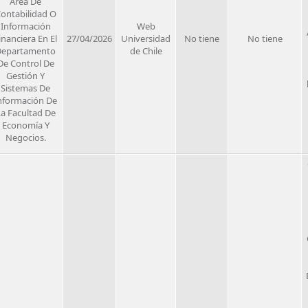
Área De
ontabilidad O
Información
Web
inanciera En El
27/04/2026
Universidad
No tiene
No tiene
Departamento
de Chile
De Control De
Gestión Y
Sistemas De
nformación De
a Facultad De
Economía Y
Negocios.