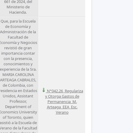
661 de 2024, del
Ministerio de
Hacienda.
Que, para la Escuela
de Economía y
Administración de la
Facultad de
Economía y Negocios
revistió de gran
importancia contar
con la presencia,
conocimientos y
experiencia de la Sra.
MARIA CAROLINA
ARTEAGA CABRALES,
de Colombia, con
residencia en Estados
N°042.26_Regulariza
Unidos, Assistant
y Otorga Gastos de
Professor,
Permanencia_M.
Department of
Arteaga_EEA_Esc.
Economics University
Verano
of Toronto, quien
asistió a la Escuela de
Verano de la Facultad