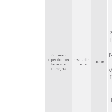
N
Convenio
Específico con
Resolución
207.18
Universidad
Exenta
Extranjera