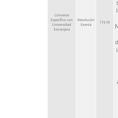
Convenio
Específico con
Resolución
173.18
Universidad
Exenta
N
Extranjera