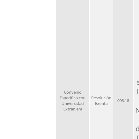
Convenio
Específico con
Resolución
008.18
Universidad
Exenta
N
Extranjera