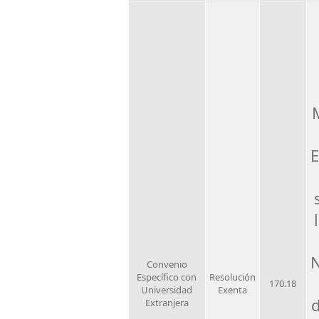
E
N
Convenio
Específico con
Resolución
170.18
Universidad
Exenta
Extranjera