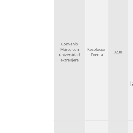
Convenio
Marco con
Resolución
0238
universidad
Exenta
extranjera