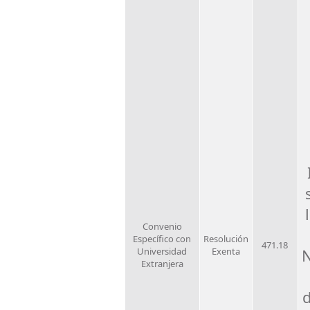
Convenio
Específico con
Resolución
471.18
Universidad
Exenta
N
Extranjera