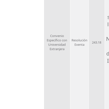
Convenio
N
Específico con
Resolución
243.18
Universidad
Exenta
Extranjera