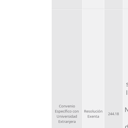
Convenio
N
Específico con
Resolución
244.18
Universidad
Exenta
Extranjera