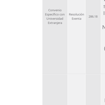
Convenio
Específico con
Resolución
286.18
Universidad
Exenta
Extranjera
N