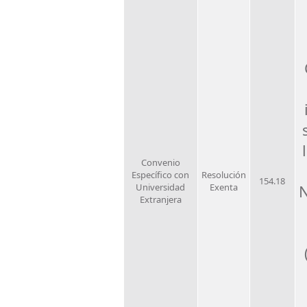
Convenio
Específico con
Resolución
154.18
Universidad
Exenta
N
Extranjera