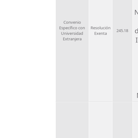
N
Convenio
Específico con
Resolución
245.18
Universidad
Exenta
Extranjera