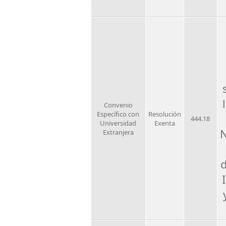
Convenio
Específico con
Resolución
444.18
Universidad
Exenta
N
Extranjera