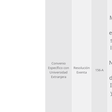
e
N
Convenio
Específico con
Resolución
156-A
Universidad
Exenta
Extranjera