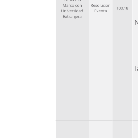
Marco con
Resolución
100.18
Universidad
Exenta
Extranjera
N