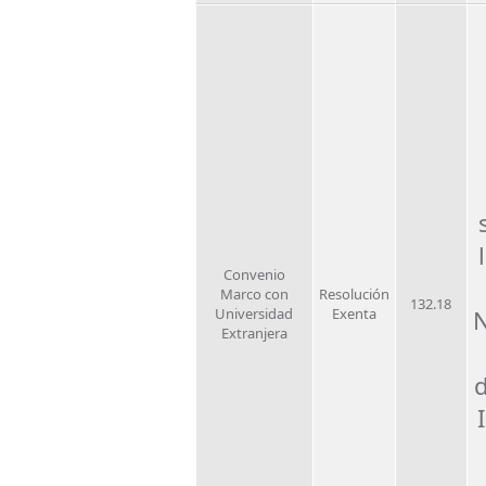
Convenio
Marco con
Resolución
132.18
Universidad
Exenta
N
Extranjera