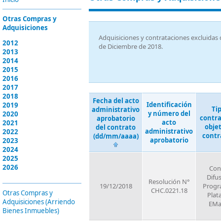
Otras Compras y
Adquisiciones
Adquisiciones y contrataciones excluidas d
2012
de Diciembre de 2018.
2013
2014
2015
2016
2017
2018
Fecha del acto
Identificación
2019
Ti
administrativo
y número del
2020
contra
aprobatorio
acto
2021
objet
del contrato
administrativo
2022
contr
(dd/mm/aaaa)
aprobatorio
2023
2024
2025
2026
Con
Difu
Resolución N°
19/12/2018
Progr
CHC.0221.18
Otras Compras y
Plat
Adquisiciones (Arriendo
EMa
Bienes Inmuebles)