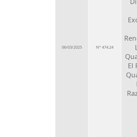
Di
Ex
Ren
06/03/2025
N° 474.24
Qua
El
Qua
Ra