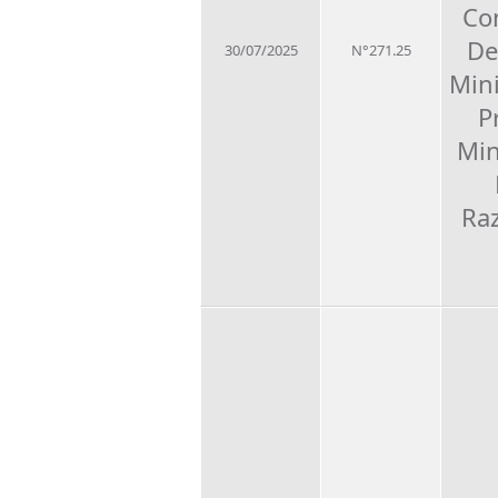
Co
De
30/07/2025
N°271.25
Mini
P
Min
Ra