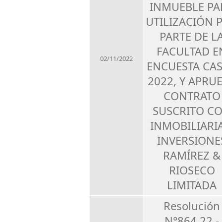
INMUEBLE PA
UTILIZACIÓN 
PARTE DE L
FACULTAD E
02/11/2022
ENCUESTA CA
2022, Y APRU
CONTRATO
SUSCRITO C
INMOBILIARIA
INVERSIONE
RAMÍREZ &
RIOSECO
LIMITADA
Resolución
N°864.22 -