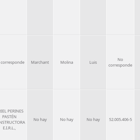
No
 corresponde
Marchant
Molina
Luis
corresponde
IEL PERINES
PASTÉN
No hay
No hay
No hay
52.005.406-5
NSTRUCTORA
E.I.R.L.,