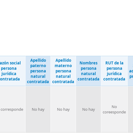
Apellido
Apellido
azón social
Nombres
RUT de la
paterno
materno
persona
persona
persona
persona
persona
a
jurídica
natural
jurídica
natural
natural
p
ontratada
contratada
contratada
contratada
contratada
No
 corresponde
No hay
No hay
No hay
coreesponde