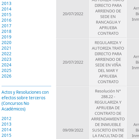
2013
DIRECTO PARA
Ar
2014
ARRIENDO DE
20/07/2022
B
2015
SEDE EN
Inm
2016
RANCAGUA Y
2017
APRUEBA
2018
CONTRATO
2019
REGULARIZA Y
2020
AUTORIZA TRATO
2021
DIRECTO PARA
2022
Ar
ARRIENDO DE
2023
20/07/2022
B
SEDE EN VIÑA
2024
Inm
DEL MAR Y
2025
APRUEBA
2026
CONTRATO
Resolución N°
Actos y Resoluciones con
288.22 -
efectos sobre terceros
REGULARIZA Y
(Concursos No
APRUEBA DE
Académicos)
CONTRATO DE
2012
ARRENDAMIENTO
2013
DE INMUEBLE
Ar
2014
09/09/2022
SUSCRITO ENTRE
B
2015
LA FACULTAD DE
Inm