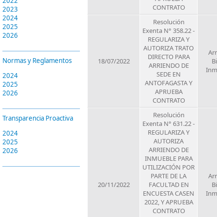
2022
CONTRATO
2023
2024
Resolución
2025
Exenta N° 358.22 -
2026
REGULARIZA Y
AUTORIZA TRATO
Ar
DIRECTO PARA
Normas y Reglamentos
18/07/2022
B
ARRIENDO DE
Inm
SEDE EN
2024
ANTOFAGASTA Y
2025
APRUEBA
2026
CONTRATO
Resolución
Transparencia Proactiva
Exenta N° 631.22 -
REGULARIZA Y
2024
AUTORIZA
2025
ARRIENDO DE
2026
INMUEBLE PARA
UTILIZACIÓN POR
PARTE DE LA
Ar
20/11/2022
FACULTAD EN
B
ENCUESTA CASEN
Inm
2022, Y APRUEBA
CONTRATO