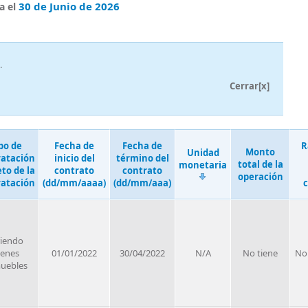
30 de Junio de 2026
a el
.
Cerrar[x]
po de
Fecha de
Fecha de
R
Monto
Unidad
ratación
inicio del
término del
total de la
monetaria
eto de la
contrato
contrato
operación
ratación
(dd/mm/aaaa)
(dd/mm/aaa)
c
riendo
ienes
01/01/2022
30/04/2022
N/A
No tiene
No
uebles