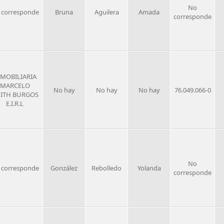
No
 corresponde
Bruna
Aguilera
Amada
corresponde
NMOBILIARIA
MARCELO
No hay
No hay
No hay
76.049.066-0
ITH BURGOS
E.I.R.L
No
 corresponde
González
Rebolledo
Yolanda
corresponde