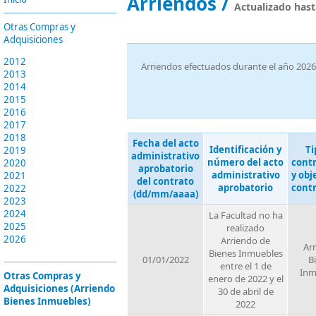
Arriendos /
Actualizado hast
Otras Compras y
Adquisiciones
2012
Arriendos efectuados durante el año 2026
2013
2014
2015
2016
2017
2018
Fecha del acto
Identificación y
Ti
2019
administrativo
número del acto
cont
2020
aprobatorio
administrativo
y obj
2021
del contrato
aprobatorio
cont
2022
(dd/mm/aaaa)
2023
2024
La Facultad no ha
2025
realizado
2026
Arriendo de
Ar
Bienes Inmuebles
01/01/2022
B
entre el 1 de
Inm
Otras Compras y
enero de 2022 y el
Adquisiciones (Arriendo
30 de abril de
Bienes Inmuebles)
2022