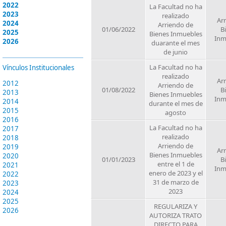
2022
La Facultad no ha
2023
realizado
Ar
2024
Arriendo de
01/06/2022
B
2025
Bienes Inmuebles
Inm
2026
duarante el mes
de junio
La Facultad no ha
Vínculos Institucionales
realizado
Ar
2012
Arriendo de
01/08/2022
B
2013
Bienes Inmuebles
Inm
2014
durante el mes de
2015
agosto
2016
La Facultad no ha
2017
realizado
2018
Arriendo de
2019
Ar
Bienes Inmuebles
2020
01/01/2023
B
entre el 1 de
2021
Inm
enero de 2023 y el
2022
31 de marzo de
2023
2023
2024
2025
REGULARIZA Y
2026
AUTORIZA TRATO
DIRECTO PARA