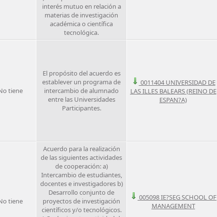
interés mutuo en relación a
materias de investigación
académica o científica
tecnológica.
El propósito del acuerdo es
establever un programa de
0011404 UNIVERSIDAD DE
No tiene
intercambio de alumnado
LAS ILLES BALEARS (REINO DE
entre las Universidades
ESPAN?A)
Participantes.
Acuerdo para la realización
de las siguientes actividades
de cooperación: a)
Intercambio de estudiantes,
docentes e investigadores b)
Desarrollo conjunto de
005098 IE?SEG SCHOOL OF
No tiene
proyectos de investigación
MANAGEMENT
científicos y/o tecnológicos.