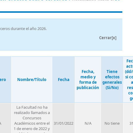
rceros durante el año 2026.
Cerrar[x]
Fec
act
Fecha,
Tiene
(dd
medio y
efectos
si 
ero
Nombre/Título
Fecha
forma de
generales
a
publicación
(Si/No)
re
co
g
La Facultad no ha
realizado llamados a
Concursos
A
Académicos entre el
31/01/2022
N/A
No tiene
3
1 de enero de 2022 y