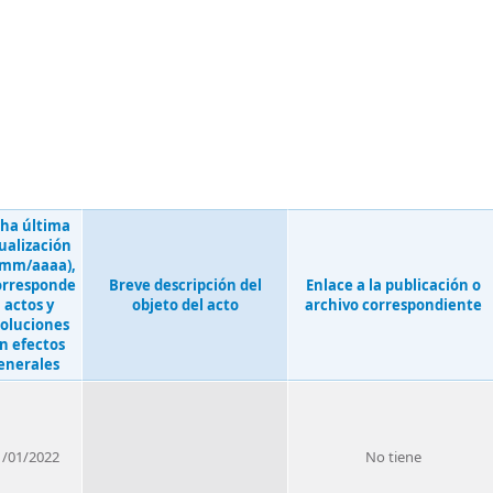
ha última
ualización
/mm/aaaa),
corresponde
Breve descripción del
Enlace a la publicación o
 actos y
objeto del acto
archivo correspondiente
soluciones
n efectos
enerales
1/01/2022
No tiene